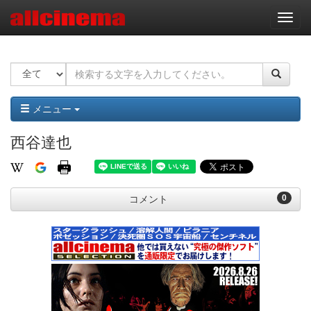
ナ
ビ
ゲ
ー
シ
ョ
ン
メニュー
西谷達也
0
コメント