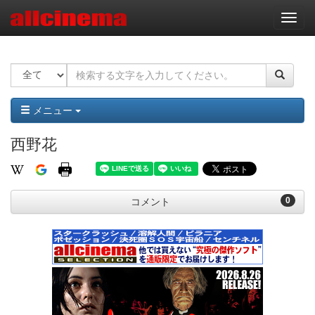
ナ
ビ
ゲ
ー
シ
ョ
ン
メニュー
西野花
0
コメント