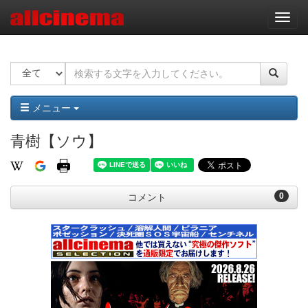
ナ
ビ
ゲ
ー
シ
ョ
ン
メニュー
青樹【ソウ】
0
コメント