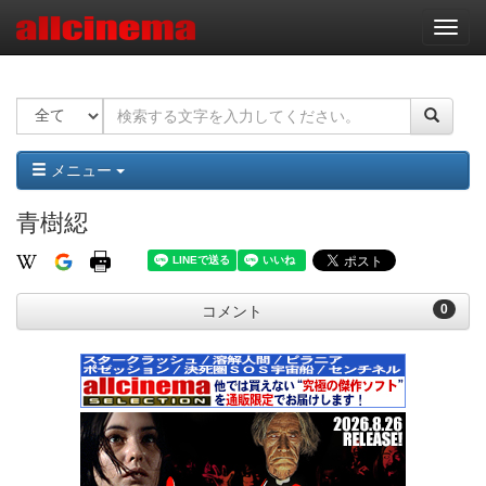
ナ
ビ
ゲ
ー
シ
ョ
ン
メニュー
青樹綛
0
コメント