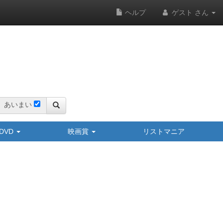
ヘルプ
ゲスト さん
あいまい
y/DVD
映画賞
リストマニア