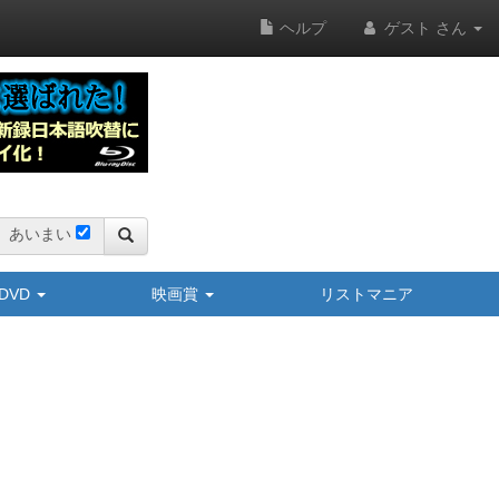
ヘルプ
ゲスト さん
あいまい
y/DVD
映画賞
リストマニア