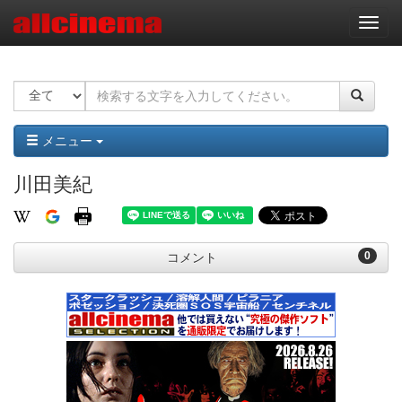
ナ
ビ
ゲ
ー
シ
ョ
ン
メニュー
川田美紀
0
コメント