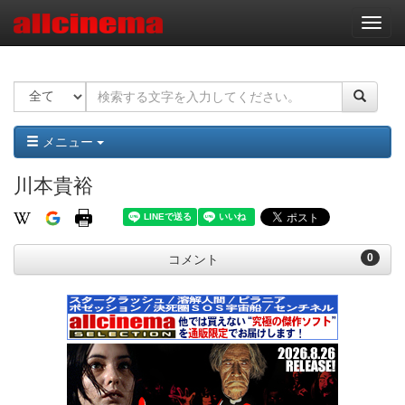
ナ
ビ
ゲ
ー
シ
ョ
ン
メニュー
川本貴裕
0
コメント