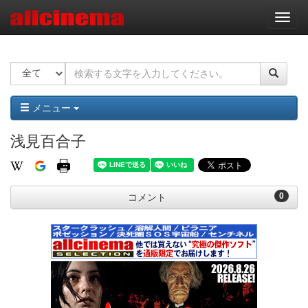
ナ
ビ
ゲ
ー
シ
ョ
ン
メニュー
浅見百合子
0
コメント