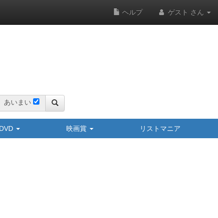
ヘルプ
ゲスト さん
あいまい
y/DVD
映画賞
リストマニア