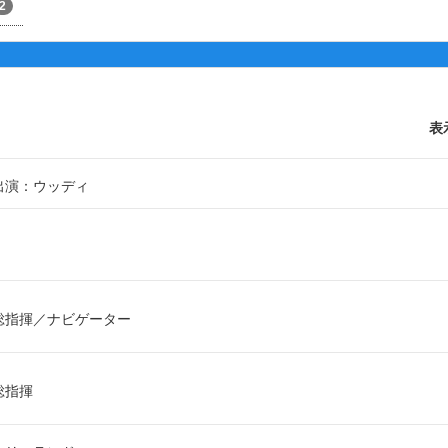
2
表
出演：ウッディ
総指揮
ナビゲーター
総指揮