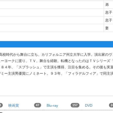
弟
息子
息子
妻
で育つ。高校時代から舞台に立ち、カリフォルニア州立大学に入学。演出家の
ューヨークに渡り、ＴＶ、舞台を経験。転機となったのはＴＶシリーズ
、８４年、「スプラッシュ」で主演を獲得、注目を集める。その後も実
デミー主演男優賞にノミネート。９３年、「フィラデルフィア」で同主
3
映画賞
47
Blu-ray
157
DVD
2