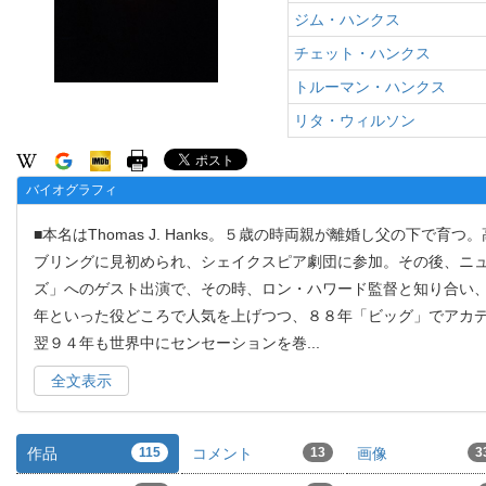
ジム・ハンクス
チェット・ハンクス
トルーマン・ハンクス
リタ・ウィルソン
バイオグラフィ
■本名はThomas J. Hanks。５歳の時両親が離婚し父の下
ブリングに見初められ、シェイクスピア劇団に参加。その後、ニ
ズ」へのゲスト出演で、その時、ロン・ハワード監督と知り合い
年といった役どころで人気を上げつつ、８８年「ビッグ」でアカ
翌９４年も世界中にセンセーションを巻
...
全文表示
作品
115
コメント
13
画像
3