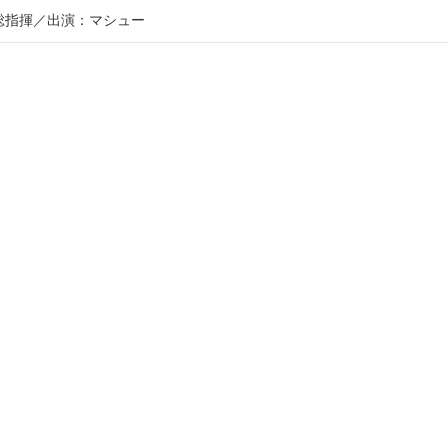
総指揮
出演：マシュー
出演：ウッディ
総指揮
：ウォルト・ディズニー
：リチャード・フィリップス船長
ーション
出演：ウッディ