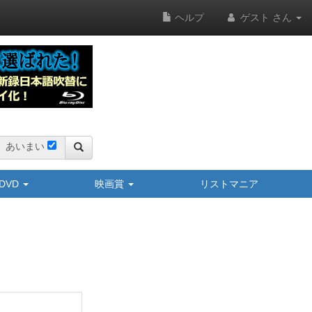
ヘルプ
ゲスト さん
あいまい
y/DVD
映画賞
リストマニア