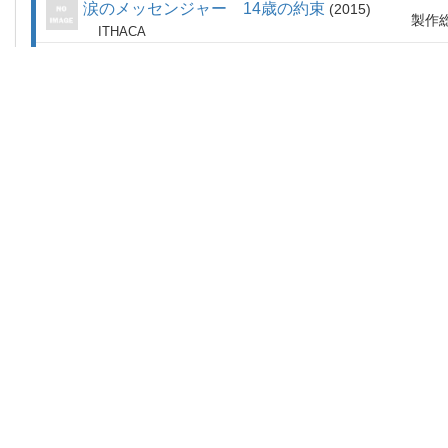
涙のメッセンジャー 14歳の約束
2015
製作
ITHACA
トイ・ストーリー 謎の恐竜ワールド
2014
TV
声の
TOY STORY THAT TIME FORGOT
オリーヴ・キタリッジ
2014
TV
製作
OLIVE KITTERIDGE
パークランド ケネディ暗殺、真実の４日間
2013
製作
PARKLAND
ウォルト・ディズニーの約束
2013
出演
SAVING MR. BANKS
キャプテン・フィリップス
2013
出演
CAPTAIN PHILLIPS
リンカーンを殺した男
2013
TVM
ナレ
KILLING LINCOLN
トイ・ストーリー・オブ・テラー！
2013
TV
声の
TOY STORY OF TERROR!