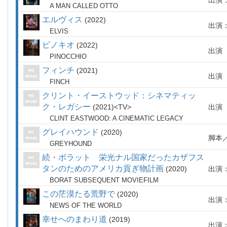
出演
A MAN CALLED OTTO
エルヴィス
2022
出演
ELVIS
ピノキオ
2022
出演
PINOCCHIO
フィンチ
2021
出演
FINCH
クリント・イーストウッド：シネマティッ
ク・レガシー
2021
TV
出演
CLINT EASTWOOD: A CINEMATIC LEGACY
グレイハウンド
2020
脚本
GREYHOUND
続・ボラット 栄光ナル国家だったカザフス
タンのためのアメリカ貢ぎ物計画
2020
出演
BORAT SUBSEQUENT MOVIEFILM
この茫漠たる荒野で
2020
出演
NEWS OF THE WORLD
幸せへのまわり道
2019
出演