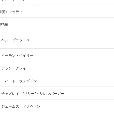
出演：ウッディ
総指揮
：ベン・ブラッドリー
：イーモン・ベイリー
：アラン・クレイ
：ロバート・ラングドン
：チェズレイ・“サリー”・サレンバーガー
：ジェームズ・ドノヴァン