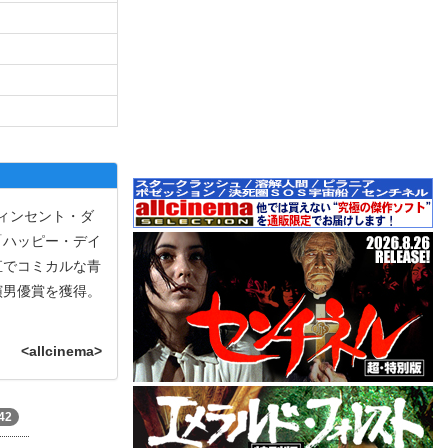
ヴィンセント・ダ
「ハッピー・デイ
直でコミカルな青
演男優賞を獲得。
<allcinema>
42