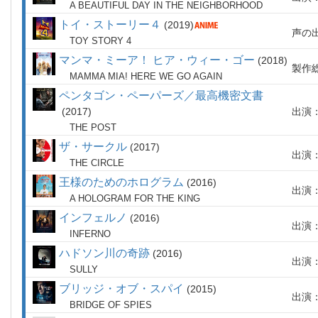
A BEAUTIFUL DAY IN THE NEIGHBORHOOD
トイ・ストーリー４
2019
声の
TOY STORY 4
マンマ・ミーア！ ヒア・ウィー・ゴー
2018
製作
MAMMA MIA! HERE WE GO AGAIN
ペンタゴン・ペーパーズ／最高機密文書
2017
出演
THE POST
ザ・サークル
2017
出演
THE CIRCLE
王様のためのホログラム
2016
出演
A HOLOGRAM FOR THE KING
インフェルノ
2016
出演
INFERNO
ハドソン川の奇跡
2016
出演
SULLY
ブリッジ・オブ・スパイ
2015
出演
BRIDGE OF SPIES