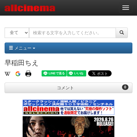
ナ
ビ
ゲ
ー
シ
ョ
ン
メニュー
早稲田ちえ
0
コメント