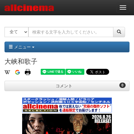
ナ
ビ
ゲ
ー
シ
ョ
ン
メニュー
大峡和歌子
0
コメント