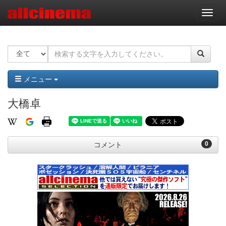
ナ
ビ
ゲ
ー
シ
ョ
ン
メニュー
大橋卓
0
コメント