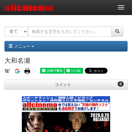
ナ
ビ
ゲ
ー
シ
ョ
ン
メニュー
大和名瀬
0
コメント