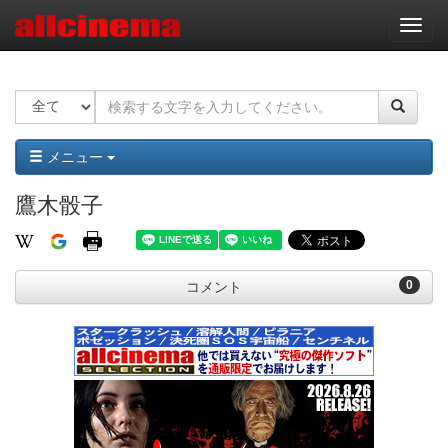
ナ
ビ
ゲ
ー
シ
ョ
ン
メニュー
鷹木骰子
0
コメント