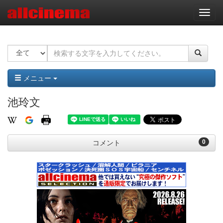
ナ
ビ
ゲ
ー
シ
ョ
ン
メニュー
池玲文
0
コメント