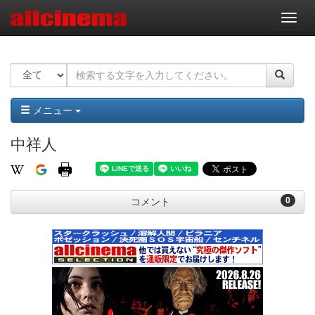
ナ
ビ
ゲ
ー
シ
ョ
ン
メニュー
中祥人
0
コメント