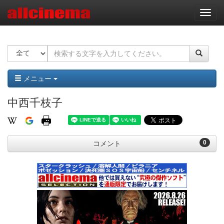
ナ
ビ
ゲ
ー
シ
ョ
ン
メニュー
中西千枝子
0
コメント