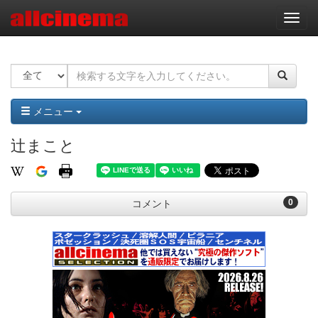
ナ
ビ
ゲ
ー
シ
ョ
ン
メニュー
辻まこと
0
コメント