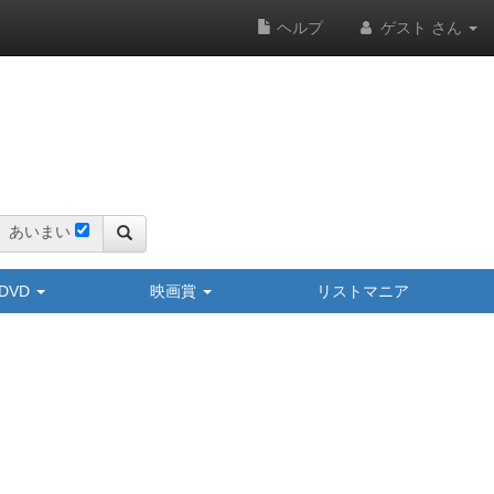
ヘルプ
ゲスト さん
あいまい
y/DVD
映画賞
リストマニア