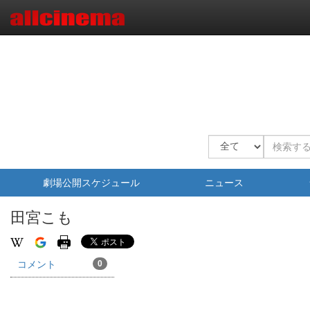
劇場公開スケジュール
ニュース
田宮こも
コメント
0