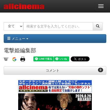
ナ
ビ
ゲ
ー
シ
ョ
ン
メニュー
電撃姫編集部
0
コメント