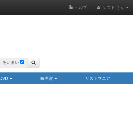
ヘルプ
ゲスト さん
あいまい
y/DVD
映画賞
リストマニア