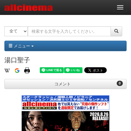
ナ
ビ
ゲ
ー
シ
ョ
ン
メニュー
湯口聖子
0
コメント