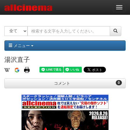
ナ
ビ
ゲ
ー
シ
ョ
ン
メニュー
湯沢直子
0
コメント