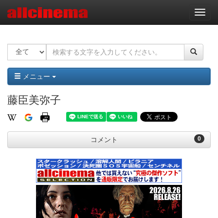
ナ
ビ
ゲ
ー
シ
ョ
ン
メニュー
藤臣美弥子
0
コメント