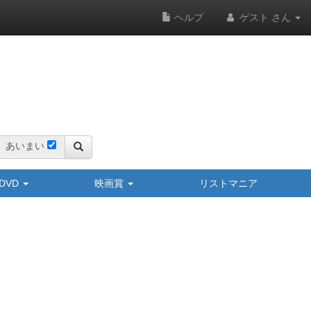
ヘルプ
ゲスト さん
あいまい
y/DVD
映画賞
リストマニア