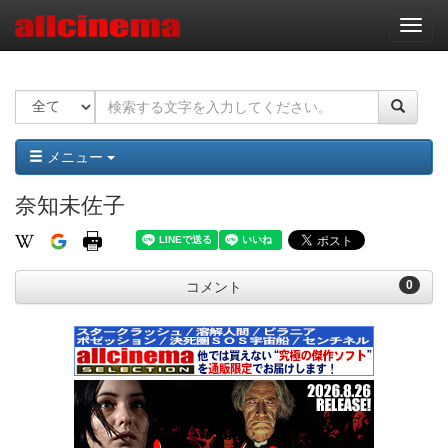
ナ
ビ
ゲ
ー
シ
ョ
ン
メニュー
奈知未佐子
0
コメント