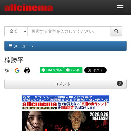
ナ
ビ
ゲ
ー
シ
ョ
ン
メニュー
楠勝平
0
コメント