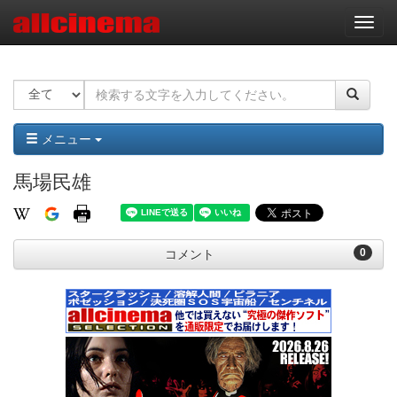
ナ
ビ
ゲ
ー
シ
ョ
ン
メニュー
馬場民雄
0
コメント