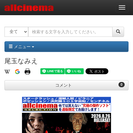
ナ
ビ
ゲ
ー
シ
ョ
ン
メニュー
尾玉なみえ
0
コメント