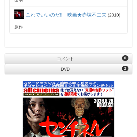
出演
これでいいのだ!! 映画★赤塚不二夫
2010
原作
0
コメント
2
DVD