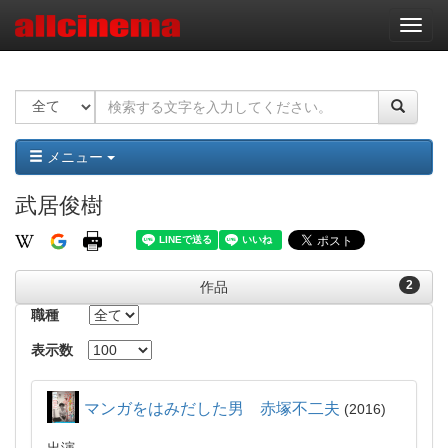
ナ
ビ
ゲ
ー
シ
ョ
ン
メニュー
武居俊樹
2
作品
職種
表示数
マンガをはみだした男 赤塚不二夫
2016