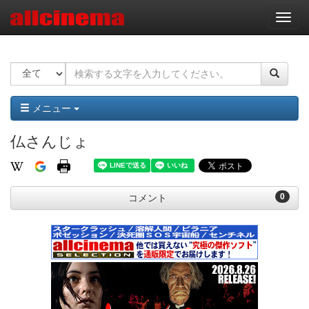
ナ
ビ
ゲ
ー
シ
ョ
ン
メニュー
仏さんじょ
0
コメント