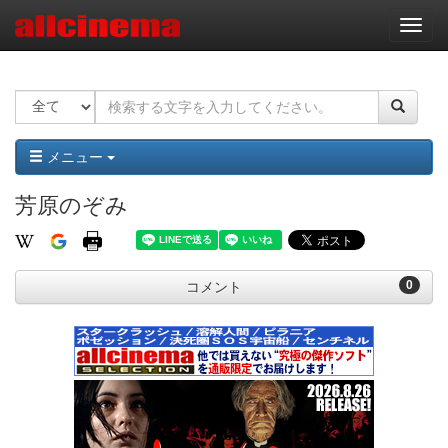
ナ
ビ
ゲ
ー
シ
ョ
ン
メニュー
芳原のぞみ
0
コメント