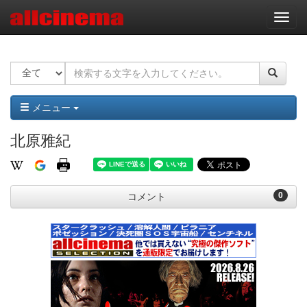
ナ
ビ
ゲ
ー
シ
ョ
ン
メニュー
北原雅紀
0
コメント