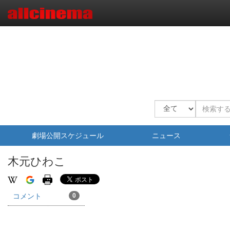
劇場公開スケジュール
ニュース
木元ひわこ
コメント
0