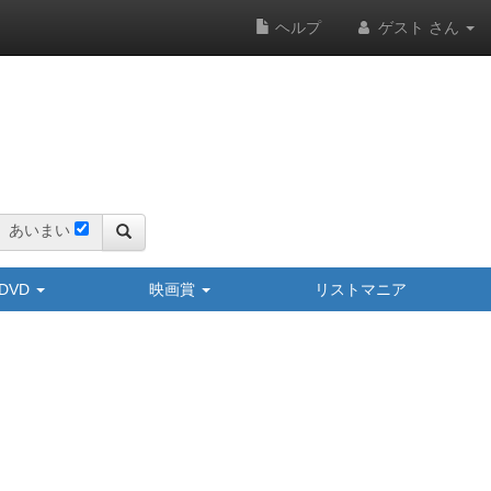
ヘルプ
ゲスト さん
あいまい
y/DVD
映画賞
リストマニア