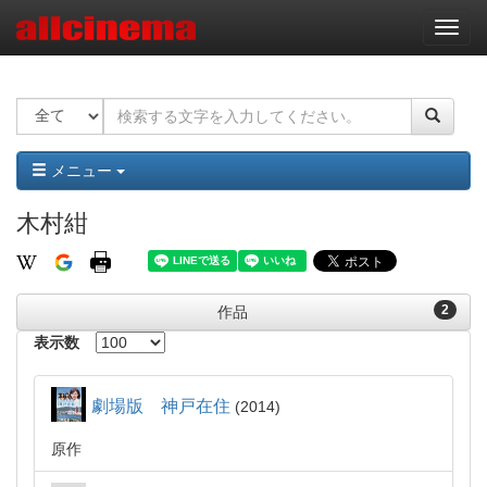
ナ
ビ
ゲ
ー
シ
ョ
ン
メニュー
木村紺
2
作品
表示数
劇場版 神戸在住
2014
原作