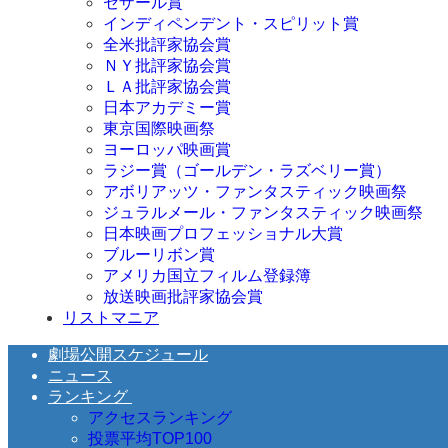
セザール賞
インディペンデント・スピリット賞
全米批評家協会賞
ＮＹ批評家協会賞
ＬＡ批評家協会賞
日本アカデミー賞
東京国際映画祭
ヨーロッパ映画賞
ラジー賞（ゴールデン・ラズベリー賞）
アボリアッツ・ファンタスティック映画祭
ジュラルメール・ファンタスティック映画祭
日本映画プロフェッショナル大賞
ブルーリボン賞
アメリカ国立フィルム登録簿
放送映画批評家協会賞
リストマニア
劇場公開スケジュール
ニュース
ランキング
アクセスランキング
投票平均TOP100