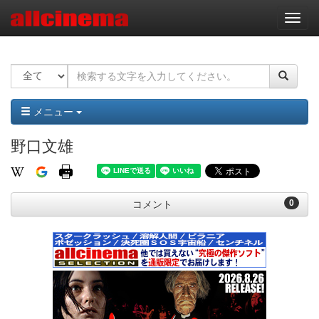
ナ
ビ
ゲ
ー
シ
ョ
ン
メニュー
野口文雄
0
コメント