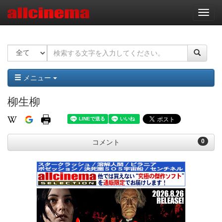
ナ
ビ
ゲ
ー
シ
ョ
ン
メニュー
柳生柳
0
コメント