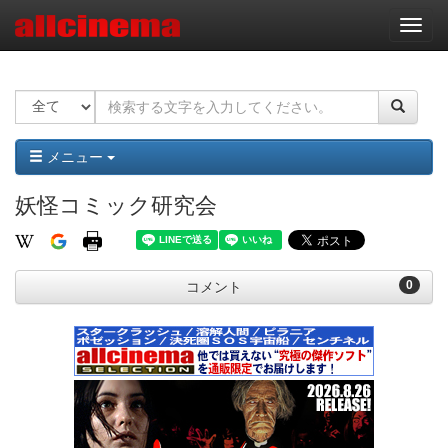
ナ
ビ
ゲ
ー
シ
ョ
ン
メニュー
妖怪コミック研究会
0
コメント