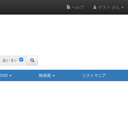
ヘルプ
ゲスト さん
あいまい
y/DVD
映画賞
リストマニア