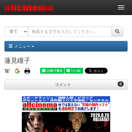
ナ
ビ
ゲ
ー
シ
ョ
ン
メニュー
蓮見瞳子
0
コメント