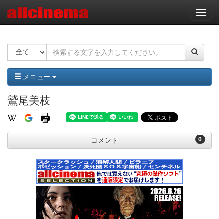
ナ
ビ
ゲ
ー
シ
ョ
ン
メニュー
鷲尾美枝
0
コメント