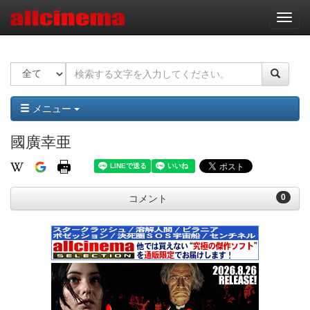
ナ
ビ
ゲ
ー
シ
ョ
ン
メニュー
國廣幸亜
0
コメント