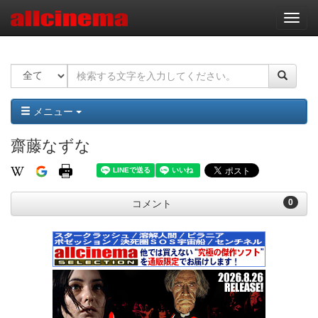
ナ
ビ
ゲ
ー
シ
ョ
ン
メニュー
齋藤なずな
0
コメント