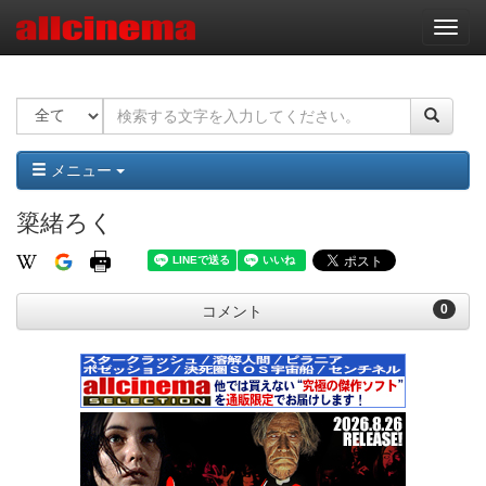
ナ
ビ
ゲ
ー
シ
ョ
ン
メニュー
簗緒ろく
0
コメント