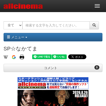
ナ
ビ
ゲ
ー
シ
ョ
ン
メニュー
SP☆なかてま
0
コメント