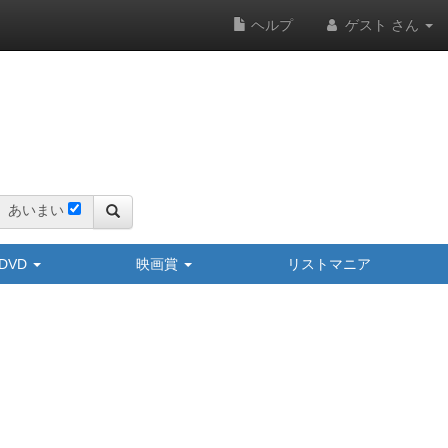
ヘルプ
ゲスト さん
あいまい
y/DVD
映画賞
リストマニア