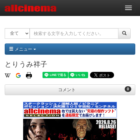
ナ
ビ
ゲ
ー
シ
ョ
ン
メニュー
とりうみ祥子
0
コメント